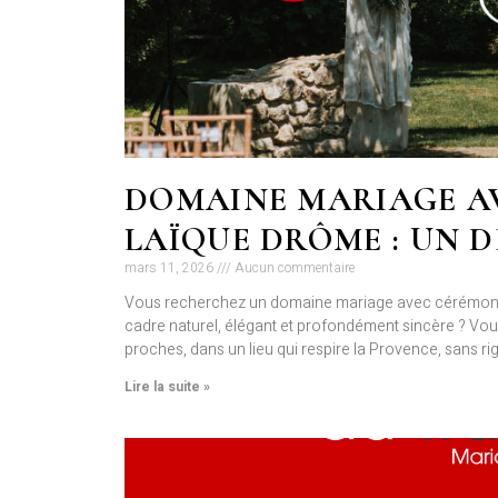
DOMAINE MARIAGE A
LAÏQUE DRÔME : UN 
mars 11, 2026
Aucun commentaire
Vous recherchez un domaine mariage avec cérémonie
cadre naturel, élégant et profondément sincère ? Vou
proches, dans un lieu qui respire la Provence, sans r
Lire la suite »