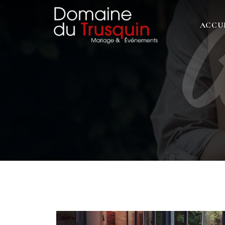
A
ACCU